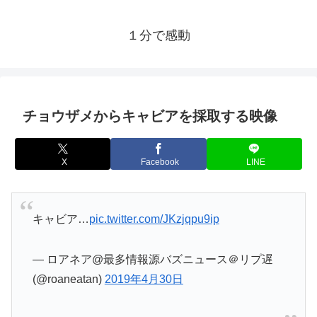
１分で感動
チョウザメからキャビアを採取する映像
X
Facebook
LINE
キャビア…
pic.twitter.com/JKzjqpu9ip
— ロアネア@最多情報源バズニュース＠リプ遅
(@roaneatan)
2019年4月30日