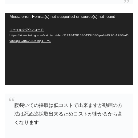
動
Media error: Format(s) not supported or source(s) not found
画
ファイルをダウンロード:
プ
https://video.twimg.com/ext_tw_video/1121842810364334080/pu/vid/720x1280/uO
v00Bp1G8fOA2DZ.mp4?_=1
レ
ー
ヤ
ー
腹裂いての採取は低コストで出来ますが動画の方
法は死ぬ迄採取出来るためコストが掛かるから高
くなります