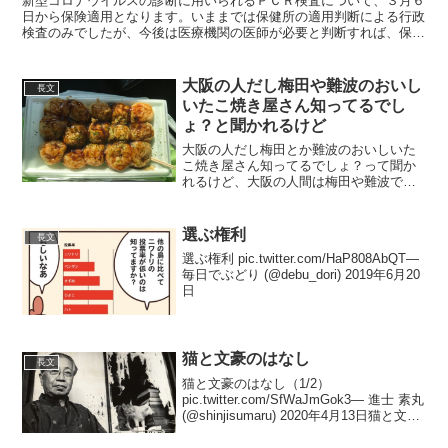
新型コロナウイルスの診断に用いられるＰＣＲ検査について、３月６
日から保険適用となります。いままでは保健所の適用判断による行政
検査のみでしたが、今後は医療機関の医師が必要と判断すれば、保健
所を介さずに検査できるようになります。ただし、どこの医...
大阪の人だし梅田や難波のおいし
長文
いたこ焼き屋さん知ってるでし
ょ？と聞かれるけど
大阪の人だし梅田とか難波のおいしいた
こ焼き屋さん知ってるでしょ？って聞か
れるけど、大阪の人間は梅田や難波でた
こ焼き買いません地元の12個200円のたこ
焼きです— カザナリ＠7th大阪両日現地
(@kazanarikoikaze) 2020年...
選ぶ権利
長文
選ぶ権利 pic.twitter.com/HaP808AbQT—
毎日でぶどり (@debu_dori) 2019年6月20
日
猫と文豪のはなし
長文
猫と文豪のはなし（1/2）
pic.twitter.com/SfWaJmGok3— 進士 素丸
(@shinjisumaru) 2020年4月13日猫と文豪
のはなし（2/2）
pic.twitter.com/86xl36qd7z— 進士 素...