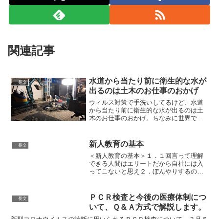
関連記事
水道から当たり前に衛生的な水が
長文
出るのは土木のお仕事のおかげ
ウィルス対策で手洗いしてるけど、水道
から当たり前に衛生的な水が出るのは土
木のお仕事のおかげ。ちなみに世界で水
道水が飲める国は16ヵ国なんです。#いの
ちとくらしをまもる防災減災— デミー@
土木応援家 (@DemizuAkira) 2020年4...
新人教育の基本
長文
＜新人教育の基本＞１．１回言って理解
できる人間はエリートだから自社には入
ってこないと思え２．ぼんやりするのは
自分の指示不足だと思え３．質問してこ
ないのは自分が質問しづらいからと思え
４．若者は常に正しい。間違っていると
ＰＣＲ検査と今後の医療体制につ
長文
思ったら自分がおかしい—...
いて、Ｑ＆Ａ方式で解説します。