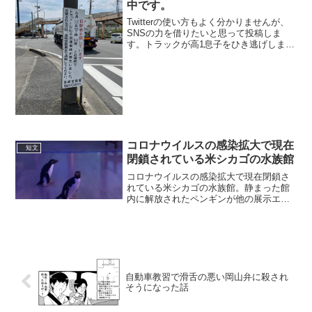
中です。
Twitterの使い方もよく分かりませんが、
SNSの力を借りたいと思って投稿しま
す。トラックが高1息子をひき逃げしまし
た。今現在、息子は緊急手術中です。ど
なたかのドラレコに録画してある事を願
うばかりです。些細な事でも目撃した方
がいたら情報提...
コロナウイルスの感染拡大で現在
短文
閉鎖されている米シカゴの水族館
コロナウイルスの感染拡大で現在閉鎖さ
れている米シカゴの水族館。静まった館
内に解放されたペンギンが他の展示エリ
アを見て歩く様子はなんだかドラマだ。
pic.twitter.com/jy7JNI4AWh— Thirteen
(@thirteenl...
自動車教習で滑舌の悪い岡山弁に殺され
そうになった話