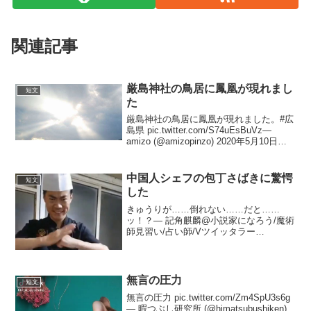
関連記事
厳島神社の鳥居に鳳凰が現れまし
短文
た
厳島神社の鳥居に鳳凰が現れました。#広
島県 pic.twitter.com/S74uEsBuVz—
amizo (@amizopinzo) 2020年5月10日以
前撮影したものなんです。コロナなんて
なかった頃。夕方の太陽と曇り空が素敵
な景色...
中国人シェフの包丁さばきに驚愕
短文
した
きゅうりが……倒れない……だと……
ッ！？— 記角麒麟@小説家になろう/魔術
師見習い/占い師/Vツイッタラー
(@kisumi_kirin) 2020年3月22日うちのお
爺ちゃんもそういう風にしてますよ！年
寄世代はだいたいそうです。— 茶禾チ...
無言の圧力
短文
無言の圧力 pic.twitter.com/Zm4SpU3s6g
— 暇つぶし研究所 (@himatsubushiken)