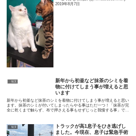
2019年8月7日
新年から初釜など抹茶のシミを着
短文
物に付けてしまう事が増えると思
います
新年から初釜など抹茶のシミを着物に付けてしまう事が増えると思い
ます。抹茶のシミが付いてしまったらやる事はただ一つ！「抹茶が完
全に乾くまで触らず、布で押さえる事もせずじっと我慢する事」で
す。抹茶のシミは乾けば生地の上で粉に戻りますから、指で揉...
トラックが高1息子をひき逃げし
短文
ました。今現在、息子は緊急手術