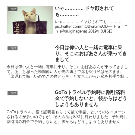
いゃ………… ドヤ顔されて
短文
も…………
いゃ………… ドヤ顔されても…………
pic.twitter.com/mQBwrGnwOB— Ｆａｉ†
ｈ (@suiginageha) 2019年8月6日
今日は偉い人と一緒に電車に乗
短文
り、そこにおばあさんが乗ってき
まして
今日は偉い人と一緒に電車に乗り、そこにおばあさんが乗ってきまし
て。あ、と思った瞬間偉い人が光の速さで席を譲り私はそのまま。
「出遅れて悔しいのでこの席どうぞ」と立ち上がった私を片手で制し
「悔しいでしょう。僕、席を譲る速さでは負けないんです」と...
GoToトラベル予約時に割引済料
短文
金で予約しないと、後からはどう
しようもありません
GoToトラベル、宿で証明書もらって後で申請、というのをイメージ
される方が多いのですが、その方法は8/31に終わりました...予約時に
割引済み料金で予約しないと、後からはどうしようもありません...大
事なのに意外と知られていないようなので、...