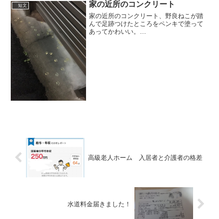
家の近所のコンクリート
短文
家の近所のコンクリート、野良ねこが踏
んで足跡つけたところをペンキで塗って
あってかわいい。
pic.twitter.com/95UCxJGjPQ— よしき
(@y7s6k) 2019年2月6日
高級老人ホーム 入居者と介護者の格差
水道料金届きました！