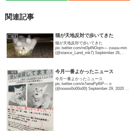
関連記事
猫が天地反対で歩いてきた
短文
猫が天地反対で歩いてきた
pic.twitter.com/nd3plNOojm— zuuuu-min
(@stance_Land_mk7) September 26,
2020 うちのアムちゃん
pic.twitter.com/Bhh3eA...
今月一番よかったニュース
短文
今月一番よかったニュース
pic.twitter.com/e7wnaPpf6P— o
(@ooooo0o00o00) September 29, 2020 ぐ
るぐるの丸が一段と幸せを感じる！— ブ
ラック (@Hanyu_Loveau) Se...